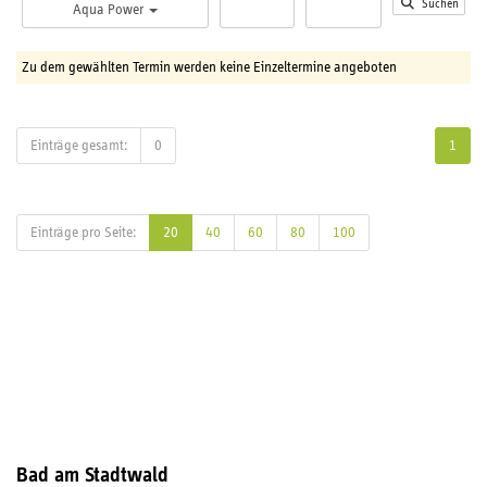
Suchen
Aqua Power
Zu dem gewählten Termin werden keine Einzeltermine angeboten
Einträge gesamt:
0
1
Einträge pro Seite:
20
40
60
80
100
Bad am Stadtwald