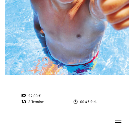
92,00 €
8 Termine
00:45 Std.
Navigatio